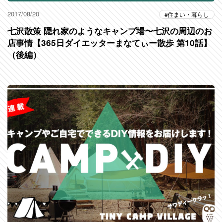
2017/08/20
住まい・暮らし
七沢散策 隠れ家のようなキャンプ場〜七沢の周辺のお
店事情【365日ダイエッターまなてぃー散歩 第10話】
（後編）