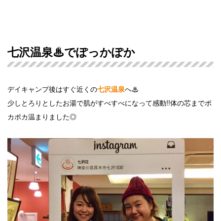
七沢温泉♨︎でぽっかぽか
デイキャンプ後はすぐ近くの
へ♨︎
七沢温泉
少しとろりとしたお湯で肌がすべすべになって感動!!体の芯までポ
カポカ温まりました◎