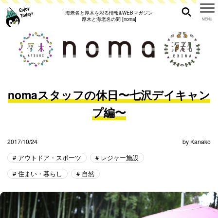
海老名と厚木を彩る情報&WEBマガジン
厚木と海老名の間 [noma]
nomaスタッフの休日〜七沢デイキャン
プ編〜
2017/10/24
by
Kanako
アウトドア・スポーツ
レジャー施設
住まい・暮らし
自然