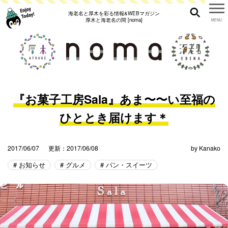
海老名と厚木を彩る情報&WEBマガジン
厚木と海老名の間 [noma]
『お菓子工房Sala』あま〜〜い至福の
ひととき届けます＊
2017/06/07
更新：2017/06/08
by
Kanako
お知らせ
グルメ
パン・スイーツ