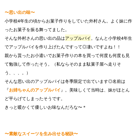
〜思い出の味〜
小学校4年生の頃からお菓子作りをしていた外村さん。よく妹に作
ったお菓子を振る舞ってました。
そんな外村さんの思い出の品は
アップルパイ
。なんと小学校4年生
でアップルパイを作り上げたんですって◎凄いですよね！！
親から貰ったお小遣いでお菓子作りの本を買って何度も何度も見
て勉強して作ったそう。（私ならそのまま駄菓子屋へ走りそ
う、、、。）
そんな思い出のアップルパイは冬季限定で出ています◎名前は
『
』。美味しくて当時は、妹がほとん
お姉ちゃんのアップルパイ
ど平らげてしまったそうです。
きっと暖かくて優しいお味なんだろな〜＊
〜素敵なスイーツを生み出せる秘訣〜