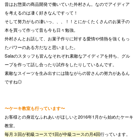
昔はお惣菜の商品開発で働いていた外村さん。なのでアイディア
を考えるのは凄く好きなんですって！
そして努力がもの凄いっ、、、！！とにかくたくさんのお菓子の
本を買って作って昔も今も日々勉強。
外村さんとお話して、お菓子作りに対する愛情や情熱を強くもっ
たパワーのある方だなと思いました。
Salaのスタッフも皆んなそれぞれ素敵なアイディアを持ち、グル
ープを作って話し合ったり試作をしたりしているんです。
素敵なスイーツを生み出すには陰ながらの皆さんの努力があるん
ですね◎
〜ケーキ教室も行っています〜
お客様との身近なふれあいがほしいと2016年1月から始めたケーキ
教室。
毎月３回が初級コースで1回が中級コースの月4回
行っています。