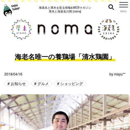
海老名と厚木を彩る情報&WEBマガジン
厚木と海老名の間 [noma]
海老名唯一の養鶏場「清水鶏園」
2018/04/16
by
mayu**
お知らせ
グルメ
ショッピング