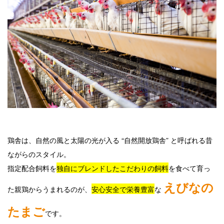
鶏舎は、自然の風と太陽の光が入る “自然開放鶏舎” と呼ばれる昔
ながらのスタイル。
指定配合飼料を
独自にブレンドしたこだわりの飼料
を食べて育っ
えびなの
た親鶏からうまれるのが、
安心安全で栄養豊富
な
たまご
です。