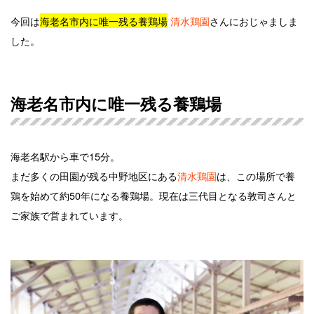
今回は
海老名市内に唯一残る養鶏場
清水鶏園
さんにおじゃましま
した。
海老名市内に唯一残る養鶏場
海老名駅から車で15分。
まだ多くの田園が残る中野地区にある
清水鶏園
は、この場所で養
鶏を始めて約50年になる養鶏場。現在は三代目となる敦司さんと
ご家族で営まれています。