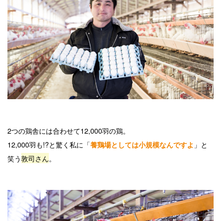
2つの鶏舎には合わせて12,000羽の鶏。
12,000羽も!?と驚く私に「
」と
養鶏場としては小規模なんですよ
笑う
敦司さん
。