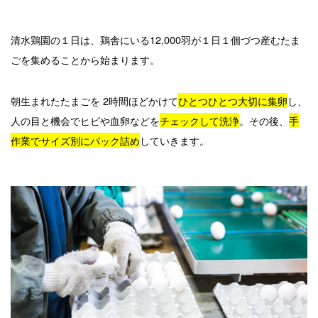
清水鶏園の１日は、鶏舎にいる12,000羽が１日１個づつ産むたま
ごを集めることから始まります。
朝生まれたたまごを 2時間ほどかけて
ひとつひとつ大切に集卵
し、
人の目と機会でヒビや血卵などを
チェックして洗浄
。その後、
手
作業でサイズ別にパック詰め
していきます。