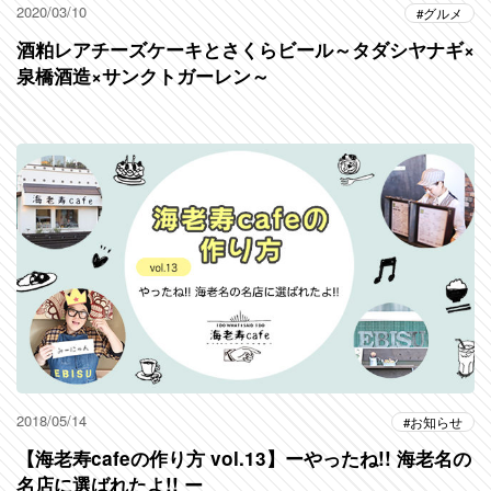
2020/03/10
グルメ
酒粕レアチーズケーキとさくらビール～タダシヤナギ×
泉橋酒造×サンクトガーレン～
2018/05/14
お知らせ
【海老寿cafeの作り方 vol.13】ーやったね!! 海老名の
名店に選ばれたよ!! ー