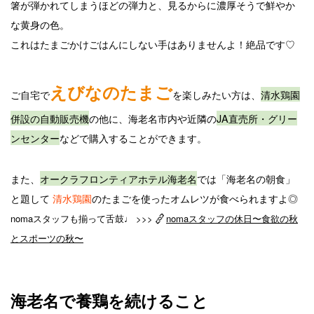
箸が弾かれてしまうほどの弾力と、見るからに濃厚そうで鮮やか
な黄身の色。
これはたまごかけごはんにしない手はありませんよ！絶品です♡
えびなのたまご
ご自宅で
を楽しみたい方は、
清水鶏園
併設の自動販売機
の他に、海老名市内や近隣の
JA直売所・グリー
ンセンター
などで購入することができます。
また、
オークラフロンティアホテル海老名
では「海老名の朝食」
と題して
清水鶏園
のたまごを使ったオムレツが食べられますよ◎
nomaスタッフも揃って舌鼓♩ >>>
nomaスタッフの休日〜食欲の秋
とスポーツの秋〜
海老名で養鶏を続けること