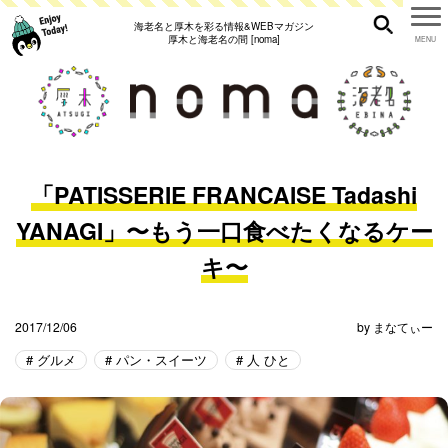
海老名と厚木を彩る情報&WEBマガジン
厚木と海老名の間 [noma]
「PATISSERIE FRANCAISE Tadashi
YANAGI」〜もう一口食べたくなるケー
キ〜
2017/12/06
by
まなてぃー
グルメ
パン・スイーツ
人 ひと