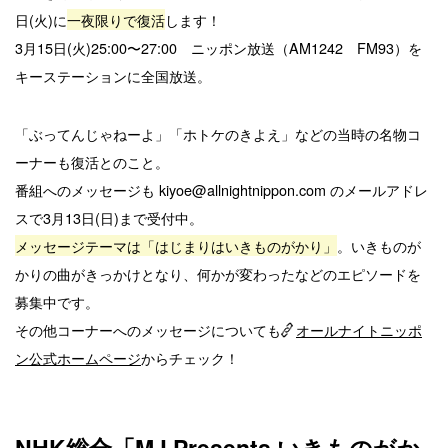
日(火)に
一夜限りで復活
します！
3月15日(火)25:00〜27:00 ニッポン放送（AM1242 FM93）を
キーステーションに全国放送。
「ぶってんじゃねーよ」「ホトケのきよえ」などの当時の名物コ
ーナーも復活とのこと。
番組へのメッセージも kiyoe@allnightnippon.com のメールアドレ
スで3月13日(日)まで受付中。
メッセージテーマは「はじまりはいきものがかり」
。いきものが
かりの曲がきっかけとなり、何かが変わったなどのエピソードを
募集中です。
その他コーナーへのメッセージについても
オールナイトニッポ
ン公式ホームページ
からチェック！
NHK総合「MJ Presents いきものがか