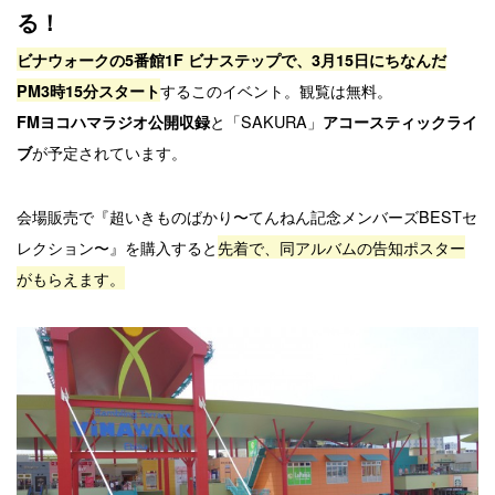
る！
ビナウォークの5番館1F ビナステップで、3月15日にちなんだ
するこのイベント。観覧は無料。
PM3時15分スタート
と「SAKURA」
FMヨコハマラジオ公開収録
アコースティックライ
が予定されています。
ブ
会場販売で『超いきものばかり〜てんねん記念メンバーズBESTセ
レクション〜』を購入すると
先着で、同アルバムの告知ポスター
がもらえます。