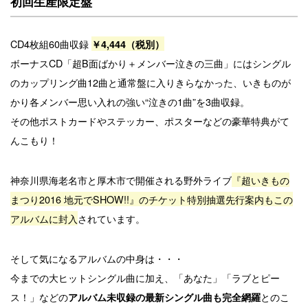
初回生産限定盤
CD4枚組60曲収録
￥4,444（税別）
ボーナスCD「超B面ばかり＋メンバー泣きの三曲」にはシングル
のカップリング曲12曲と通常盤に入りきらなかった、いきものが
かり各メンバー思い入れの強い“泣きの1曲”を3曲収録。
その他ポストカードやステッカー、ポスターなどの豪華特典がて
んこもり！
神奈川県海老名市と厚木市で開催される野外ライブ
『超いきもの
まつり2016 地元でSHOW!!』のチケット特別抽選先行案内もこの
アルバムに封入
されています。
そして気になるアルバムの中身は・・・
今までの大ヒットシングル曲に加え、「あなた」「ラブとピー
ス！」などの
とのこ
アルバム未収録の最新シングル曲も完全網羅