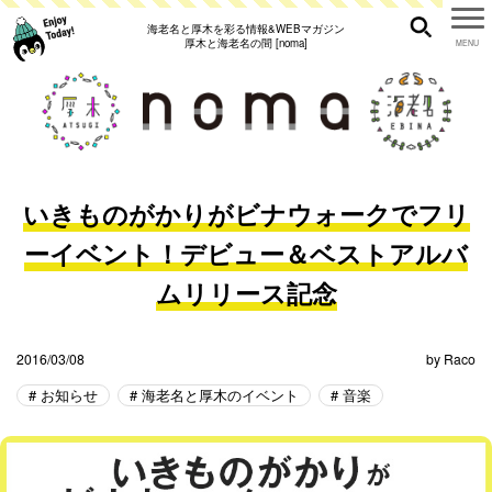
海老名と厚木を彩る情報&WEBマガジン
厚木と海老名の間 [noma]
いきものがかりがビナウォークでフリ
ーイベント！デビュー＆ベストアルバ
ムリリース記念
2016/03/08
by
Raco
お知らせ
海老名と厚木のイベント
音楽