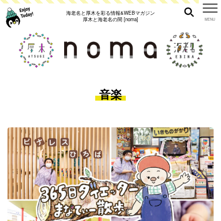
海老名と厚木を彩る情報&WEBマガジン
厚木と海老名の間 [noma]
音楽