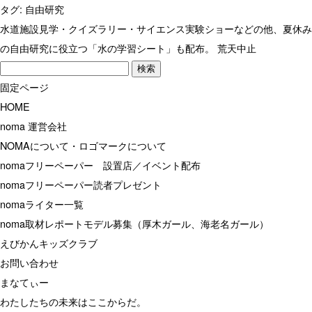
タグ:
自由研究
水道施設見学・クイズラリー・サイエンス実験ショーなどの他、夏休み
の自由研究に役立つ「水の学習シート」も配布。 荒天中止
検
索:
固定ページ
HOME
noma 運営会社
NOMAについて・ロゴマークについて
nomaフリーペーパー 設置店／イベント配布
nomaフリーペーパー読者プレゼント
nomaライター一覧
noma取材レポートモデル募集（厚木ガール、海老名ガール）
えびかんキッズクラブ
お問い合わせ
まなてぃー
わたしたちの未来はここからだ。