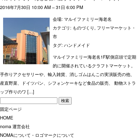
2016年7月30日 10:00 AM
–
31日 6:00 PM
会場:
マルイファミリー海老名
カテゴリ:
ものづくり
,
フリーマーケット・
市
タグ:
ハンドメイド
マルイファミリー海老名1F駅側店頭で定期
的に開催されているクラフトマーケット。
手作りアクセサリーや、輸入雑貨、消しゴムはんこの実演販売の他、
産直野菜、ドイツパン、シフォンケーキなど食品の販売、 動物ストラ
ップ作りのワ […]
検
索:
固定ページ
HOME
noma 運営会社
NOMAについて・ロゴマークについて