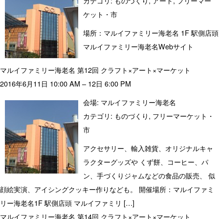
カテゴリ:
ものづくり
,
アート
,
フリーマー
ケット・市
場所：マルイファミリー海老名 1F 駅側店頭
マルイファミリー海老名Webサイト
マルイファミリー海老名 第12回 クラフト×アート×マーケット
2016年6月11日 10:00 AM
–
12日 6:00 PM
会場:
マルイファミリー海老名
カテゴリ:
ものづくり
,
フリーマーケット・
市
アクセサリー、輸入雑貨、オリジナルキャ
ラクターグッズや くず餅、コーヒー、パ
ン、手づくりジャムなどの食品の販売、 似
顔絵実演、アイシングクッキー作りなども。 開催場所：マルイファミ
リー海老名1F 駅側店頭 マルイファミリ […]
マルイファミリー海老名 第14回 クラフト×アート×マーケット