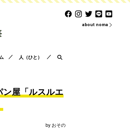
about noma
ム
人（ひと）
パン屋「ルスルエ
」
by
おその