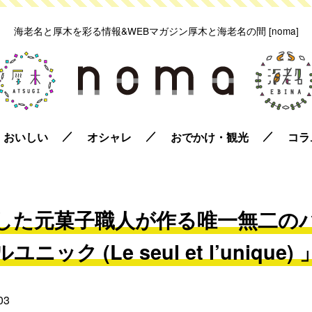
海老名と厚木を彩る情報&WEBマガジン
厚木と海老名の間 [noma]
おいしい
オシャレ
おでかけ・観光
コラ
した元菓子職人が作る唯一無二の
ルユニック (Le seul et l’unique) 
03