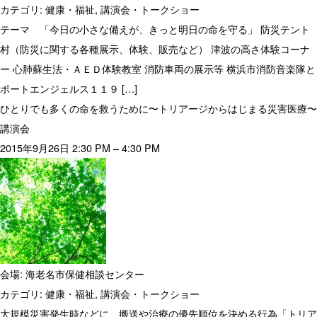
カテゴリ:
健康・福祉
,
講演会・トークショー
テーマ 「今日の小さな備えが、きっと明日の命を守る」 防災テント
村（防災に関する各種展示、体験、販売など） 津波の高さ体験コーナ
ー 心肺蘇生法・ＡＥＤ体験教室 消防車両の展示等 横浜市消防音楽隊と
ポートエンジェルス１１９ […]
ひとりでも多くの命を救うために〜トリアージからはじまる災害医療〜
講演会
2015年9月26日 2:30 PM
–
4:30 PM
会場:
海老名市保健相談センター
カテゴリ:
健康・福祉
,
講演会・トークショー
大規模災害発生時などに、搬送や治療の優先順位を決める行為「トリア