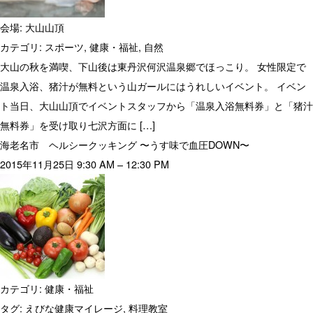
会場:
大山山頂
カテゴリ:
スポーツ
,
健康・福祉
,
自然
大山の秋を満喫、下山後は東丹沢何沢温泉郷でほっこり。 女性限定で
温泉入浴、猪汁が無料という山ガールにはうれしいイベント。 イベン
ト当日、大山山頂でイベントスタッフから「温泉入浴無料券」と「猪汁
無料券」を受け取り七沢方面に […]
海老名市 ヘルシークッキング 〜うす味で血圧DOWN〜
2015年11月25日 9:30 AM
–
12:30 PM
カテゴリ:
健康・福祉
タグ:
えびな健康マイレージ
,
料理教室