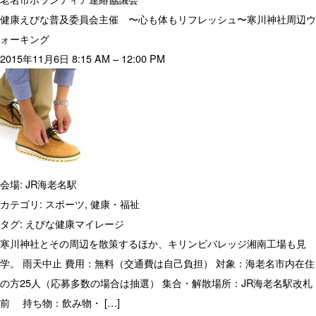
健康えびな普及委員会主催 〜心も体もリフレッシュ〜寒川神社周辺ウ
ォーキング
2015年11月6日 8:15 AM
–
12:00 PM
会場:
JR海老名駅
カテゴリ:
スポーツ
,
健康・福祉
タグ:
えびな健康マイレージ
寒川神社とその周辺を散策するほか、キリンビバレッジ湘南工場も見
学。 雨天中止 費用：無料（交通費は自己負担） 対象：海老名市内在住
の方25人（応募多数の場合は抽選） 集合・解散場所：JR海老名駅改札
前 持ち物：飲み物・ […]