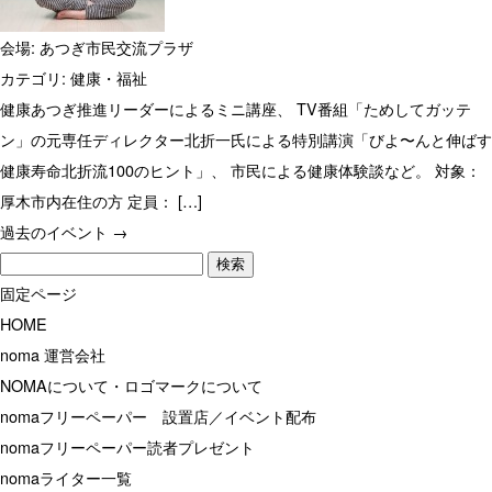
会場:
あつぎ市民交流プラザ
カテゴリ:
健康・福祉
健康あつぎ推進リーダーによるミニ講座、 TV番組「ためしてガッテ
ン」の元専任ディレクター北折一氏による特別講演「びよ〜んと伸ばす
健康寿命北折流100のヒント」、 市民による健康体験談など。 対象：
厚木市内在住の方 定員： […]
過去のイベント
→
検
索:
固定ページ
HOME
noma 運営会社
NOMAについて・ロゴマークについて
nomaフリーペーパー 設置店／イベント配布
nomaフリーペーパー読者プレゼント
nomaライター一覧