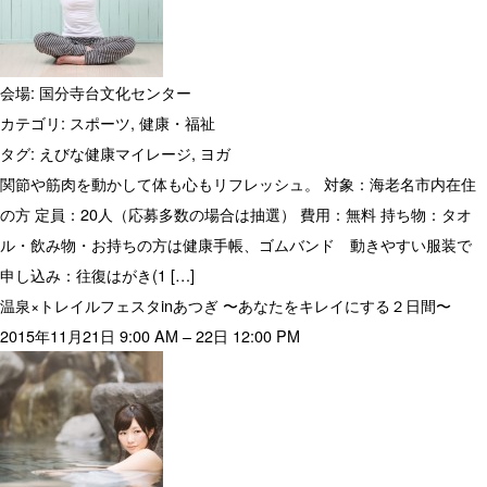
会場:
国分寺台文化センター
カテゴリ:
スポーツ
,
健康・福祉
タグ:
えびな健康マイレージ
,
ヨガ
関節や筋肉を動かして体も心もリフレッシュ。 対象：海老名市内在住
の方 定員：20人（応募多数の場合は抽選） 費用：無料 持ち物：タオ
ル・飲み物・お持ちの方は健康手帳、ゴムバンド 動きやすい服装で
申し込み：往復はがき(1 […]
温泉×トレイルフェスタinあつぎ 〜あなたをキレイにする２日間〜
2015年11月21日 9:00 AM
–
22日 12:00 PM