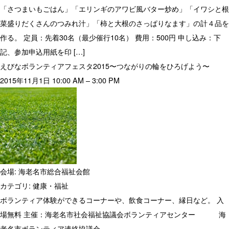
「さつまいもごはん」「エリンギのアワビ風バター炒め」「イワシと根
菜盛りだくさんのつみれ汁」「柿と大根のさっぱりなます」の計４品を
作る。 定員：先着30名（最少催行10名） 費用：500円 申し込み：下
記、参加申込用紙を印 […]
えびなボランティアフェスタ2015〜つながりの輪をひろげよう〜
2015年11月1日 10:00 AM
–
3:00 PM
会場:
海老名市総合福祉会館
カテゴリ:
健康・福祉
ボランティア体験ができるコーナーや、飲食コーナー、縁日など。 入
場無料 主催：海老名市社会福祉協議会ボランティアセンター 海
老名市ボランティア連絡協議会