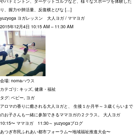
やバドミントン、ターゲットゴルフなど、様々なスポーツを体験した
り、握力や肺活量、反復横とびな […]
yuzyoga ヨガレッスン 大人ヨガ / ママヨガ
2015年12月4日 10:15 AM
–
11:30 AM
会場:
nomaハウス
カテゴリ:
キッズ
,
健康・福祉
タグ:
ベビー
,
ヨガ
アロマの香りに癒される大人ヨガと、 生後１か月半～３歳くらいまで
のお子さんも一緒に参加できるママヨガの２クラス。 大人ヨガ
10:15〜 ママヨガ 11:30～ yuzyogaブログ
あつぎ市民ふれあい都市フォーラム〜地域福祉推進大会〜