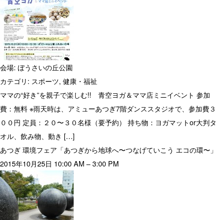
会場:
ぼうさいの丘公園
カテゴリ:
スポーツ
,
健康・福祉
ママの“好き”を親子で楽しむ!! 青空ヨガ＆ママ店ミニイベント 参加
費：無料 ※雨天時は、アミューあつぎ7階ダンススタジオで、参加費３
００円 定員：２０〜３０名様（要予約） 持ち物：ヨガマットor大判タ
オル、飲み物、動き […]
あつぎ 環境フェア「あつぎから地球へ〜つなげていこう エコの環〜」
2015年10月25日 10:00 AM
–
3:00 PM