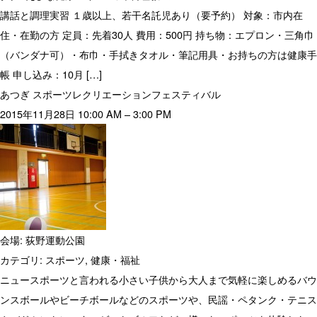
講話と調理実習 １歳以上、若干名託児あり（要予約） 対象：市内在
住・在勤の方 定員：先着30人 費用：500円 持ち物：エプロン・三角巾
（バンダナ可）・布巾・手拭きタオル・筆記用具・お持ちの方は健康手
帳 申し込み：10月 […]
あつぎ スポーツレクリエーションフェスティバル
2015年11月28日 10:00 AM
–
3:00 PM
会場:
荻野運動公園
カテゴリ:
スポーツ
,
健康・福祉
ニュースポーツと言われる小さい子供から大人まで気軽に楽しめるバウ
ンスボールやビーチボールなどのスポーツや、民謡・ペタンク・テニス