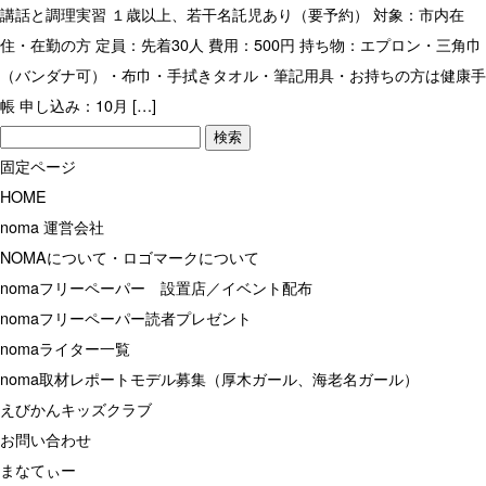
講話と調理実習 １歳以上、若干名託児あり（要予約） 対象：市内在
住・在勤の方 定員：先着30人 費用：500円 持ち物：エプロン・三角巾
（バンダナ可）・布巾・手拭きタオル・筆記用具・お持ちの方は健康手
帳 申し込み：10月 […]
検
索:
固定ページ
HOME
noma 運営会社
NOMAについて・ロゴマークについて
nomaフリーペーパー 設置店／イベント配布
nomaフリーペーパー読者プレゼント
nomaライター一覧
noma取材レポートモデル募集（厚木ガール、海老名ガール）
えびかんキッズクラブ
お問い合わせ
まなてぃー