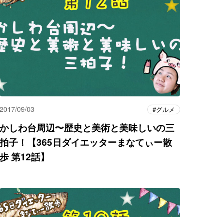
2017/09/03
グルメ
かしわ台周辺〜歴史と美術と美味しいの三
拍子！【365日ダイエッターまなてぃー散
歩 第12話】