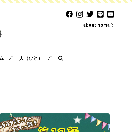
about noma
ム
人（ひと）