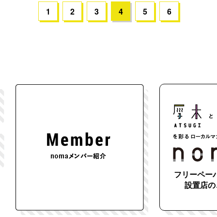
1
2
3
4
5
6
フリーペーパ
設置店の