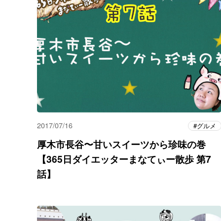
2017/07/16
グルメ
厚木市長谷〜甘いスイーツから珍味の巻
【365日ダイエッターまなてぃー散歩 第7
話】