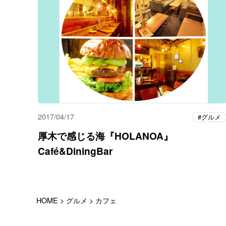
2017/04/17
グルメ
厚木で感じる海『HOLANOA』
Café&DiningBar
HOME
>
グルメ
>
カフェ